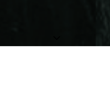
Tattoo
Wir bieten unseren Kunden eine vielfältige Bandbreite an
Tattoos aller Stilrichtungen.Wir setzen sowohl eigene Ideen
wie auch mitgebrachte Vorlagen um.Beide Künstler haben
natürlich ihren eigenen Stil und Schwerpunkte. Unser
Repertoir reicht von abstrakt bis realistisch